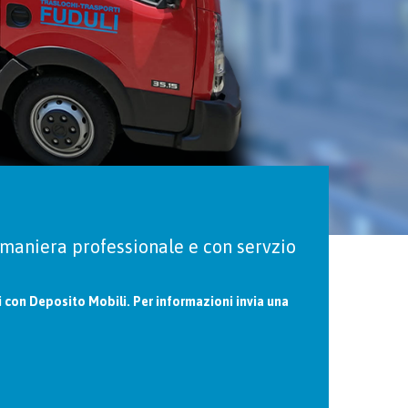
 maniera professionale e con servzio
ci con Deposito Mobili. Per informazioni invia una