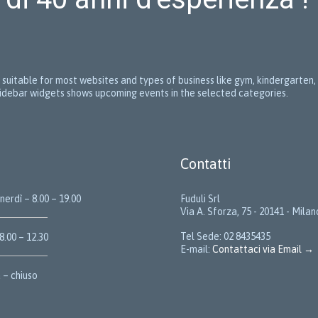
is suitable for most websites and types of business like gym, kindergarte
n sidebar widgets shows upcoming events in the selected categories.
Contatti
erdì – 8.00 – 19.00
Fuduli Srl
Via A. Sforza, 75 - 20141 - Milan
Tel Sede: 02 8435435
8.00 – 12.30
E-mail:
Contattaci via Email →
– chiuso