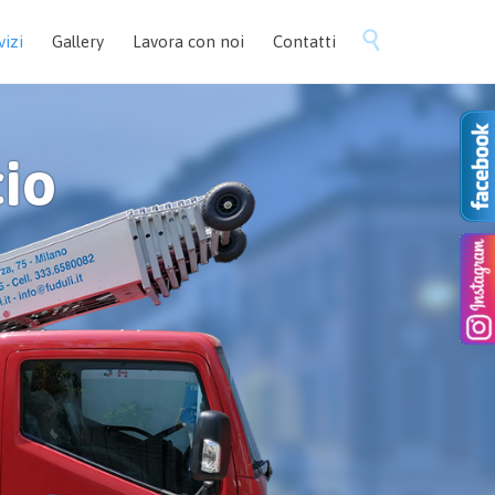
Skip

vizi
Gallery
Lavora con noi
Contatti
to
content
cio