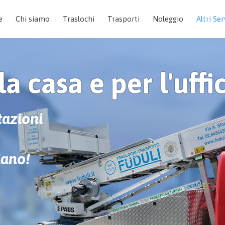
e
Chi siamo
Traslochi
Trasporti
Noleggio
Altri Ser
la casa e per l'uffi
t
a
z
i
o
n
i
i
a
n
o
!