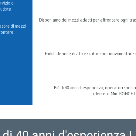
rvizio di
utista
Disponiamo dei mezzi adatti per affrontare ogni tra
atore di mezzi
frontare
Fuduli dispone di attrezzature per movimentare i 
Più di 40 anni di esperienza, operatori special
(decreto Min. RONCHI de
 di 40 anni d'esperienza !