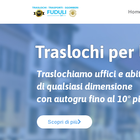
Hom
Traslochi per 
T
r
a
s
l
o
c
h
i
a
m
o
u
f
f
i
c
i
e
a
b
i
d
i
q
u
a
l
s
i
a
s
i
d
i
m
e
n
s
i
o
n
e
c
o
n
a
u
t
o
g
r
u
f
i
n
o
a
l
1
0
°
p
Scopri di più