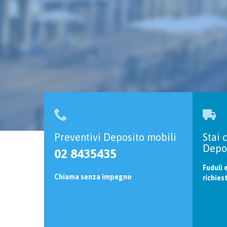


Preventivi Deposito mobili
Stai 
Depos
02 8435435
Fuduli 
Chiama senza impegno
richies