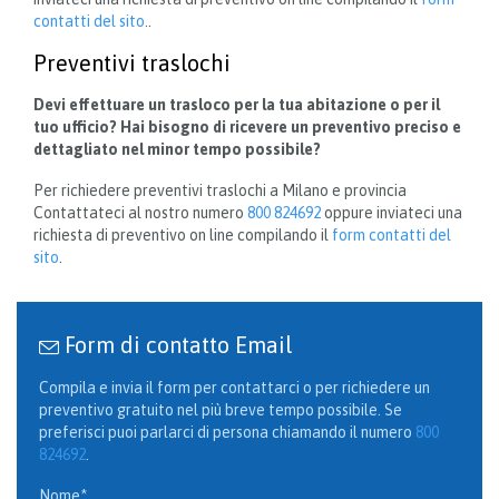
contatti del sito
..
Preventivi traslochi
Devi effettuare un trasloco per la tua abitazione o per il
tuo ufficio? Hai bisogno di ricevere un preventivo preciso e
dettagliato nel minor tempo possibile?
Per richiedere preventivi traslochi a Milano e provincia
Contattateci al nostro numero
800 824692
oppure inviateci una
richiesta di preventivo on line compilando il
form contatti del
sito
.
Form di contatto Email

Compila e invia il form per contattarci o per richiedere un
preventivo gratuito nel più breve tempo possibile. Se
preferisci puoi parlarci di persona chiamando il numero
800
824692
.
Nome*