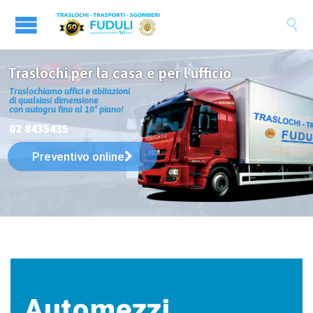

Traslochi per la casa e per l'ufficio
T
r
a
s
l
o
c
h
i
a
m
o
u
f
f
i
c
i
e
a
b
i
t
a
z
i
o
n
i
d
i
q
u
a
l
s
i
a
s
i
d
i
m
e
n
s
i
o
n
e
c
o
n
a
u
t
o
g
r
u
f
i
n
o
a
l
1
0
°
p
i
a
n
o
!
02 8435435
Preventivo online
Automezzi