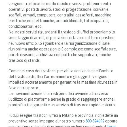
vengono traslocati in modo rapido e senza problemi: centri
operativi, posti di lavoro, studi di progettazione, scrivanie,
scaffali, armadi, computers, centralini, casseforti, macchine
elettriche ed elettroniche, armadi blindati, fotocopiatrici,
condizionatori, ecc.
Nei nostri servizi riguardanti il trasloco di uffici proponiamo lo
smontaggio di arredi, di postazioni di lavoro e il loro ripristino
nel nuovo ufficio, lo sgombero e la riorganizzazione di sale
riunioni ma anche operazioni più complesse come scaffalature,
pareti divisorie, archivi sia compatti che soppalcati, nonché
trasloco di stands.
Come nel caso dei traslochi per abitazioni anche nell’ambito
del trasloco di uffici l’arredamento e gli oggetti vengono
imballati accuratamente per garantire la massima sicurezza in
fase di trasporto.
La movimentazione di arredi per uffici avviene attraverso
l’utilizzo di piattaforme aeree in grado di raggiungere anche i
piani più alti e garantire un servizio di trasloco rapido e sicuro.
Fuduli esegue traslochi uffici a Milano e provincia, richiedete un
preventivo senza impegno al nostro numero
800 824692
oppure
inviateci una richiesta di preventivo on line compilando il
form